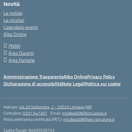
Novità
Le notizie
Le circolari
Calendario eventi
Albo Online
PNRR
Area Docenti
Area Famiglie
Amministrazione Trasparente
Albo Online
Privacy Policy
Dichiarazione di accessibilità
Note Legali
Politica sui cookie
Indirizzo:
Via 20 Settembre, 2 - 20025 Legnano (MI)
Centralino:
0331 547307
Email:
miic8ea008@istruzione.it
Posta elettronica certificata (PEC):
miic8ea008@pec.istruzione.it
Codice fiscale: 84005530153