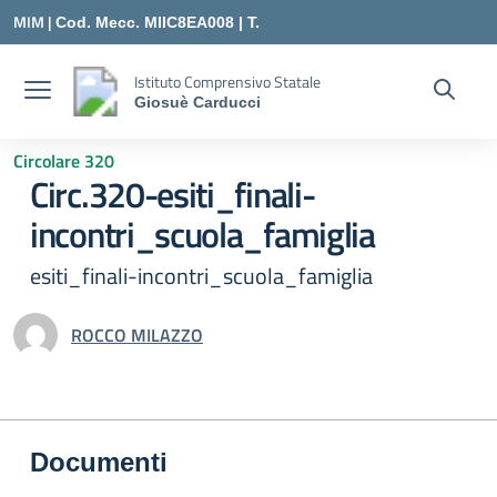
Vai ai contenuti
Vai al menu di navigazione
Vai al footer
MIM |
Cod. Mecc. MIIC8EA008 | T.
0331547307 |
Istituto Comprensivo Statale
Giosuè Carducci
MIIC8EA008@ISTRUZIONE.IT
Circolare 320
Circ.320-esiti_finali-
incontri_scuola_famiglia
esiti_finali-incontri_scuola_famiglia
ROCCO MILAZZO
Documenti