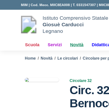
Vai ai contenuti
Vai al menu di navigazione
Vai al footer
MIM |
Cod. Mecc. MIIC8EA008 | T. 0331547307 |
MIIC8
Istituto Comprensivo Statale
Giosuè Carducci
Legnano
Scuola
Servizi
Novità
Didattic
Home
Novità
Le circolari
Circolare per 
Circolare 32
Circ. 3
Bernoc