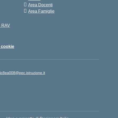
Area Docenti
Area Famiglie
 e RAV
i cookie
ic8ea008@pec.istruzione.it