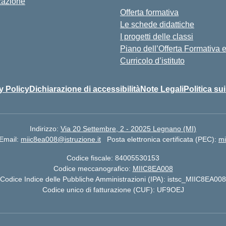
zazione
Offerta formativa
Le schede didattiche
I progetti delle classi
Piano dell’Offerta Formativa
Curricolo d’istituto
y Policy
Dichiarazione di accessibilità
Note Legali
Politica su
Indirizzo:
Via 20 Settembre, 2 - 20025 Legnano (MI)
Email:
miic8ea008@istruzione.it
Posta elettronica certificata (PEC):
mi
Codice fiscale: 84005530153
Codice meccanografico:
MIIC8EA008
Codice Indice delle Pubbliche Amministrazioni (IPA): istsc_MIIC8EA008
Codice unico di fatturazione (CUF): UF9OEJ