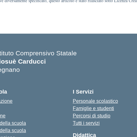
e diversamente specificato, questo articolo è stato rilasciato sotto Licenza Cr
stituto Comprensivo Statale
iosuè Carducci
egnano
ola
I Servizi
azione
Personale scolastico
Famiglie e studenti
one
Percorsi di studio
 della scuola
Tutti i servizi
 della scuola
Didattica