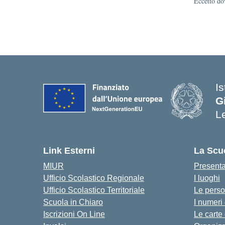
Eccetto dov
I
G
L
Link Esterni
La Scu
MIUR
Present
Ufficio Scolastico Regionale
I luoghi
Ufficio Scolastico Territoriale
Le pers
Scuola in Chiaro
I numeri
Iscrizioni On Line
Le carte