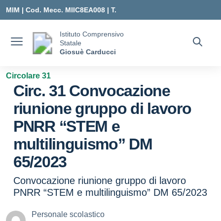
Vai ai contenuti
Vai al menu di navigazione
Vai al footer
MIM |
Cod. Mecc. MIIC8EA008 | T.
0331547307 |
Istituto Comprensivo
Statale
MIIC8EA008@ISTRUZIONE.IT
Giosuè Carducci
Circolare 31
Circ. 31 Convocazione
riunione gruppo di lavoro
PNRR “STEM e
multilinguismo” DM
65/2023
Convocazione riunione gruppo di lavoro
PNRR “STEM e multilinguismo” DM 65/2023
Personale scolastico