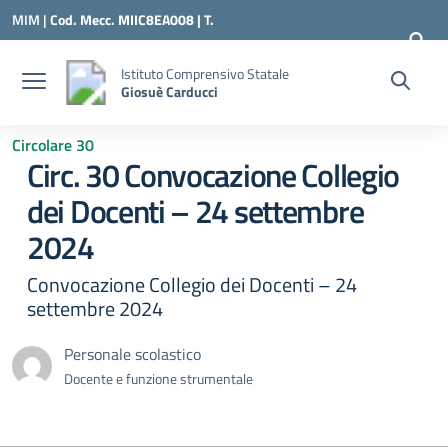
Vai ai contenuti
Vai al menu di navigazione
Vai al footer
MIM |
Cod. Mecc. MIIC8EA008 | T.
0331547307 |
MIIC8EA008@ISTRUZIONE.IT
Istituto Comprensivo Statale
Giosuè Carducci
Circolare 30
Circ. 30 Convocazione Collegio
dei Docenti – 24 settembre
2024
Convocazione Collegio dei Docenti – 24
settembre 2024
Personale scolastico
Docente e funzione strumentale