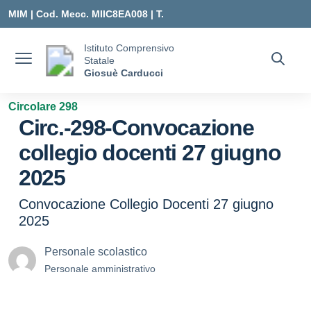
Vai ai contenuti
Vai al menu di navigazione
Vai al footer
MIM |
Cod. Mecc. MIIC8EA008 | T.
0331547307 |
Istituto Comprensivo
Statale
MIIC8EA008@ISTRUZIONE.IT
Giosuè Carducci
Circolare 298
Circ.-298-Convocazione
collegio docenti 27 giugno
2025
Convocazione Collegio Docenti 27 giugno
2025
Personale scolastico
Personale amministrativo