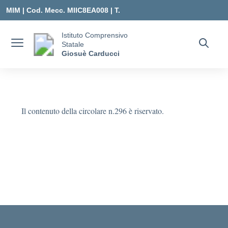
Vai ai contenuti
Vai al menu di navigazione
Vai al footer
MIM |
Cod. Mecc. MIIC8EA008 | T.
0331547307 |
Istituto Comprensivo
Statale
MIIC8EA008@ISTRUZIONE.IT
Giosuè Carducci
Il contenuto della circolare n.296 è riservato.