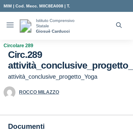
Vai ai contenuti
Vai al menu di navigazione
Vai al footer
MIM |
Cod. Mecc. MIIC8EA008 | T.
0331547307 |
Istituto Comprensivo
Statale
MIIC8EA008@ISTRUZIONE.IT
Giosuè Carducci
Circolare 289
Circ.289
attività_conclusive_progetto
attività_conclusive_progetto_Yoga
ROCCO MILAZZO
Documenti