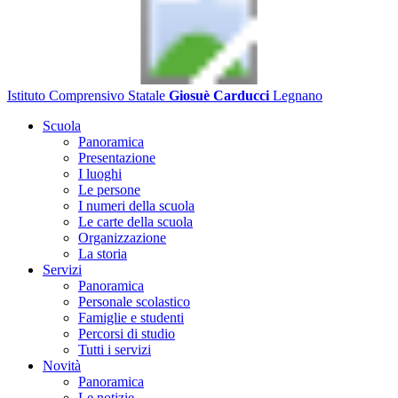
Istituto Comprensivo Statale
Giosuè Carducci
Legnano
Scuola
Panoramica
Presentazione
I luoghi
Le persone
I numeri della scuola
Le carte della scuola
Organizzazione
La storia
Servizi
Panoramica
Personale scolastico
Famiglie e studenti
Percorsi di studio
Tutti i servizi
Novità
Panoramica
Le notizie