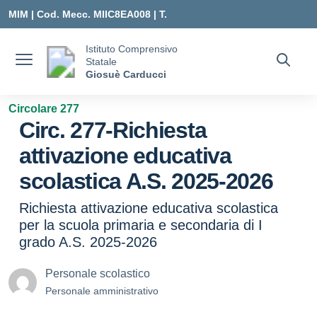
Vai ai contenuti
Vai al menu di navigazione
Vai al footer
MIM |
Cod. Mecc. MIIC8EA008 | T.
0331547307 |
Istituto Comprensivo
Statale
MIIC8EA008@ISTRUZIONE.IT
Giosuè Carducci
Circolare 277
Circ. 277-Richiesta
attivazione educativa
scolastica A.S. 2025-2026
Richiesta attivazione educativa scolastica
per la scuola primaria e secondaria di I
grado A.S. 2025-2026
Personale scolastico
Personale amministrativo