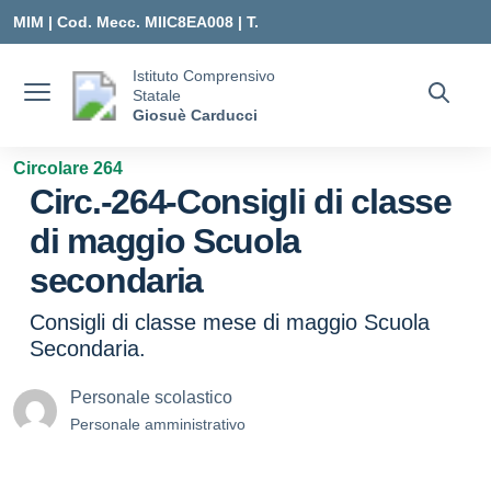
Vai ai contenuti
Vai al menu di navigazione
Vai al footer
MIM |
Cod. Mecc. MIIC8EA008 | T.
0331547307 |
Istituto Comprensivo
Statale
MIIC8EA008@ISTRUZIONE.IT
Giosuè Carducci
Circolare 264
Circ.-264-Consigli di classe
di maggio Scuola
secondaria
Consigli di classe mese di maggio Scuola
Secondaria.
Personale scolastico
Personale amministrativo