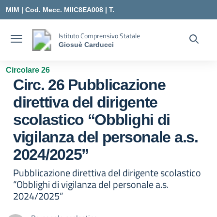
Vai ai contenuti
Vai al menu di navigazione
Vai al footer
MIM |
Cod. Mecc. MIIC8EA008 | T.
0331547307 |
Istituto Comprensivo Statale
Giosuè Carducci
MIIC8EA008@ISTRUZIONE.IT
Circolare 26
Circ. 26 Pubblicazione
direttiva del dirigente
scolastico “Obblighi di
vigilanza del personale a.s.
2024/2025”
Pubblicazione direttiva del dirigente scolastico
“Obblighi di vigilanza del personale a.s.
2024/2025”