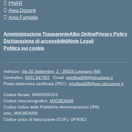
PNRR
Area Docenti
Area Famiglie
Amministrazione Trasparente
Albo Online
Privacy Policy
Dichiarazione di accessibilità
Note Legali
Politica sui cookie
Indirizzo:
Via 20 Settembre, 2 - 20025 Legnano (MI)
Centralino:
0331 547307
Email:
miic8ea008@istruzione.it
Posta elettronica certificata (PEC):
miic8ea008@pec.istruzione.it
Codice fiscale: 84005530153
Codice meccanografico:
MIIC8EA008
Codice Indice delle Pubbliche Amministrazioni (IPA):
istsc_MIIC8EA008
Codice unico di fatturazione (CUF): UF9OEJ