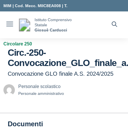
Vai ai contenuti
Vai al menu di navigazione
Vai al footer
MIM |
Cod. Mecc. MIIC8EA008 | T.
0331547307 |
Istituto Comprensivo
Statale
MIIC8EA008@ISTRUZIONE.IT
Giosuè Carducci
Circolare 250
Circ.-250-
Convocazione_GLO_finale_a.
Convocazione GLO finale A.S. 2024/2025
Personale scolastico
Personale amministrativo
Documenti