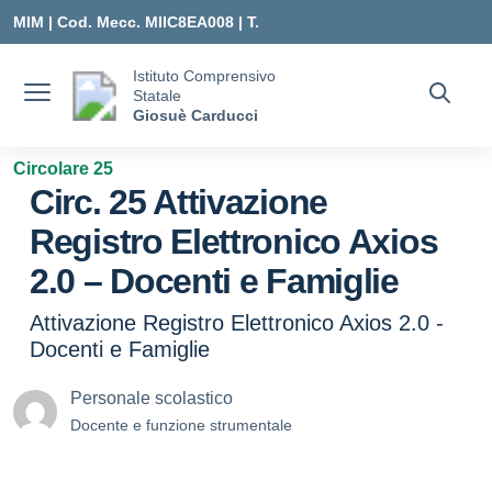
Vai ai contenuti
Vai al menu di navigazione
Vai al footer
MIM |
Cod. Mecc. MIIC8EA008 | T.
0331547307 |
Istituto Comprensivo
Statale
MIIC8EA008@ISTRUZIONE.IT
Giosuè Carducci
Circolare 25
Circ. 25 Attivazione
Registro Elettronico Axios
2.0 – Docenti e Famiglie
Attivazione Registro Elettronico Axios 2.0 -
Docenti e Famiglie
Personale scolastico
Docente e funzione strumentale