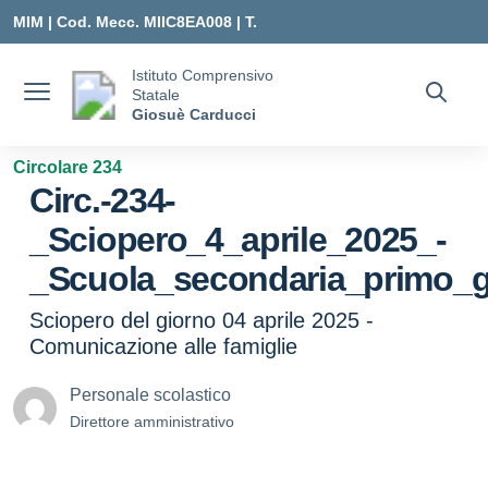
Vai ai contenuti
Vai al menu di navigazione
Vai al footer
MIM |
Cod. Mecc. MIIC8EA008 | T.
0331547307 |
Istituto Comprensivo
Statale
MIIC8EA008@ISTRUZIONE.IT
Giosuè Carducci
Circolare 234
Circ.-234-
_Sciopero_4_aprile_2025_-
_Scuola_secondaria_primo_
Sciopero del giorno 04 aprile 2025 -
Comunicazione alle famiglie
Personale scolastico
Direttore amministrativo