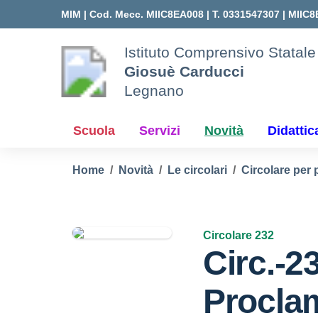
Vai ai contenuti
Vai al menu di navigazione
Vai al footer
MIM |
Cod. Mecc. MIIC8EA008 | T. 0331547307 |
MIIC8
Istituto Comprensivo Statale
Giosuè Carducci
Legnano
Scuola
Servizi
Novità
Didattic
Home
Novità
Le circolari
Circolare per 
Circolare 232
Circ.-2
Procla