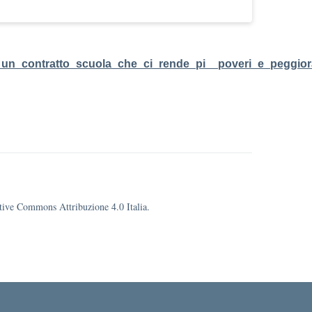
un_contratto_scuola_che_ci_rende_pi__poveri_e_peggior
eative Commons Attribuzione 4.0 Italia.