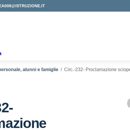
EA008@ISTRUZIONE.IT
a
personale, alunni e famiglie
Circ.-232- Proclamazione sciope
32-
mazione