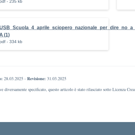
pdf - 235 kb
USB_Scuola_4_aprile_sciopero_nazionale_per_dire_no_a_
A (1)
pdf - 334 kb
o:
Revisione:
28.03.2025
-
31.03.2025
e diversamente specificato, questo articolo è stato rilasciato sotto Licenza Cr