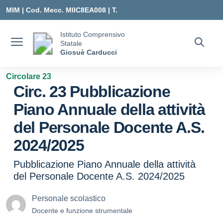
Vai ai contenuti
Vai al menu di navigazione
Vai al footer
MIM |
Cod. Mecc. MIIC8EA008 | T.
0331547307 |
Istituto Comprensivo
Statale
MIIC8EA008@ISTRUZIONE.IT
Giosuè Carducci
Circolare 23
Circ. 23 Pubblicazione
Piano Annuale della attività
del Personale Docente A.S.
2024/2025
Pubblicazione Piano Annuale della attività
del Personale Docente A.S. 2024/2025
Personale scolastico
Docente e funzione strumentale