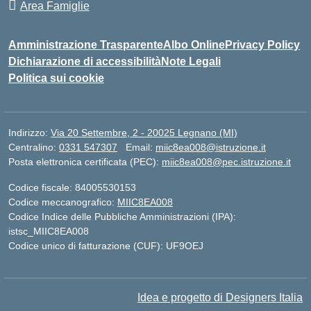
Area Famiglie
Amministrazione Trasparente
Albo Online
Privacy Policy
Dichiarazione di accessibilità
Note Legali
Politica sui cookie
Indirizzo:
Via 20 Settembre, 2 - 20025 Legnano (MI)
Centralino:
0331 547307
Email:
miic8ea008@istruzione.it
Posta elettronica certificata (PEC):
miic8ea008@pec.istruzione.it
Codice fiscale: 84005530153
Codice meccanografico:
MIIC8EA008
Codice Indice delle Pubbliche Amministrazioni (IPA):
istsc_MIIC8EA008
Codice unico di fatturazione (CUF): UF9OEJ
Idea e progetto di Designers Italia