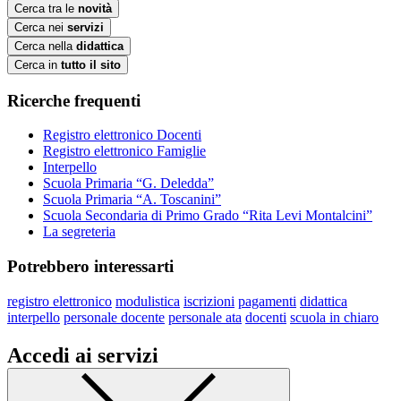
Cerca tra le
novità
Cerca nei
servizi
Cerca nella
didattica
Cerca in
tutto il sito
Ricerche frequenti
Registro elettronico Docenti
Registro elettronico Famiglie
Interpello
Scuola Primaria “G. Deledda”
Scuola Primaria “A. Toscanini”
Scuola Secondaria di Primo Grado “Rita Levi Montalcini”
La segreteria
Potrebbero interessarti
registro elettronico
modulistica
iscrizioni
pagamenti
didattica
interpello
personale docente
personale ata
docenti
scuola in chiaro
Accedi ai servizi