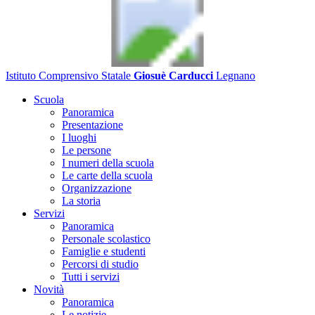
Istituto Comprensivo Statale
Giosuè Carducci
Legnano
Scuola
Panoramica
Presentazione
I luoghi
Le persone
I numeri della scuola
Le carte della scuola
Organizzazione
La storia
Servizi
Panoramica
Personale scolastico
Famiglie e studenti
Percorsi di studio
Tutti i servizi
Novità
Panoramica
Le notizie