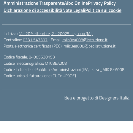
Amministrazione Trasparente
Albo Online
Privacy Policy
Dichiarazione di accessibilità
Note Legali
Politica sui cookie
Indirizzo:
Via 20 Settembre, 2 - 20025 Legnano (MI)
Centralino:
0331 547307
Email:
miic8ea008@istruzione.it
Posta elettronica certificata (PEC):
miic8ea008@pec.istruzione.it
Codice fiscale: 84005530153
Codice meccanografico:
MIIC8EA008
Codice Indice delle Pubbliche Amministrazioni (IPA): istsc_MIIC8EA008
Codice unico di fatturazione (CUF): UF9OEJ
Idea e progetto di Designers Italia