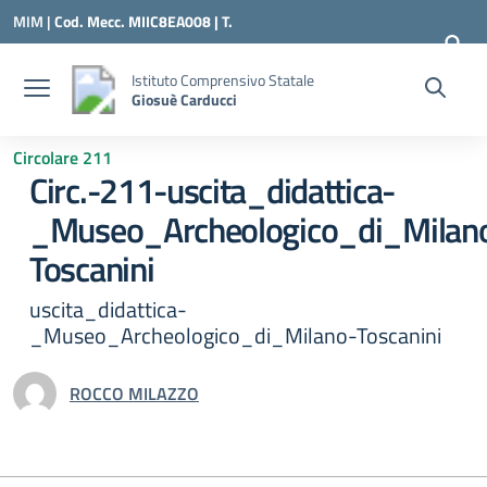
Vai ai contenuti
Vai al menu di navigazione
Vai al footer
MIM |
Cod. Mecc. MIIC8EA008 | T.
0331547307 |
MIIC8EA008@ISTRUZIONE.IT
Istituto Comprensivo Statale
Giosuè Carducci
Circolare 211
Circ.-211-uscita_didattica-
_Museo_Archeologico_di_Milan
Toscanini
uscita_didattica-
_Museo_Archeologico_di_Milano-Toscanini
ROCCO MILAZZO