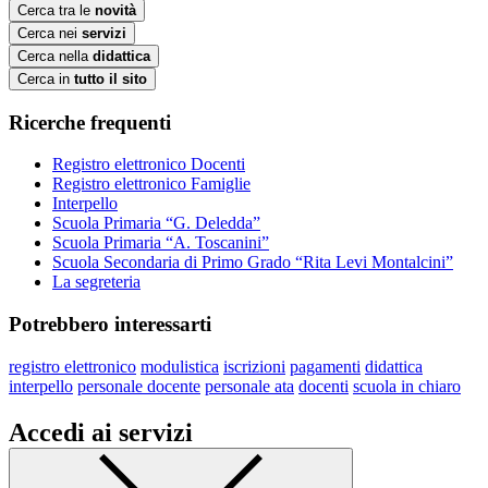
Cerca tra le
novità
Cerca nei
servizi
Cerca nella
didattica
Cerca in
tutto il sito
Ricerche frequenti
Registro elettronico Docenti
Registro elettronico Famiglie
Interpello
Scuola Primaria “G. Deledda”
Scuola Primaria “A. Toscanini”
Scuola Secondaria di Primo Grado “Rita Levi Montalcini”
La segreteria
Potrebbero interessarti
registro elettronico
modulistica
iscrizioni
pagamenti
didattica
interpello
personale docente
personale ata
docenti
scuola in chiaro
Accedi ai servizi