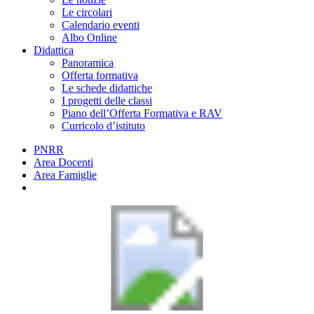
Le circolari
Calendario eventi
Albo Online
Didattica
Panoramica
Offerta formativa
Le schede didattiche
I progetti delle classi
Piano dell’Offerta Formativa e RAV
Curricolo d’istituto
PNRR
Area Docenti
Area Famiglie