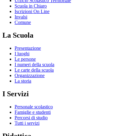
Ufficio Scolastico Territoriale
Scuola in Chiaro
Iscrizioni On Line
Invalsi
Comune
La Scuola
Presentazione
I luoghi
Le persone
I numeri della scuola
Le carte della scuola
Organizzazione
La storia
I Servizi
Personale scolastico
Famiglie e studenti
Percorsi di studio
Tutti i servizi
Didattica