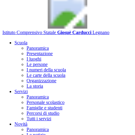
Istituto Comprensivo Statale
Giosuè Carducci
Legnano
Scuola
Panoramica
Presentazione
I luoghi
Le persone
I numeri della scuola
Le carte della scuola
Organizzazione
La storia
Servizi
Panoramica
Personale scolastico
Famiglie e studenti
Percorsi di studio
Tutti i servizi
Novità
Panoramica
Le notizie