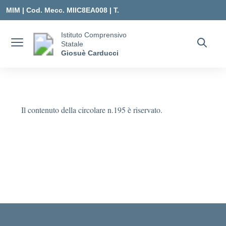
Vai ai contenuti
Vai al menu di navigazione
Vai al footer
MIM |
Cod. Mecc. MIIC8EA008 | T.
0331547307 |
Istituto Comprensivo
Statale
MIIC8EA008@ISTRUZIONE.IT
Giosuè Carducci
Il contenuto della circolare n.195 è riservato.