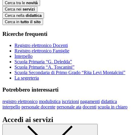
Cerca tra le
novità
Cerca nei
servizi
Cerca nella
didattica
Cerca in
tutto il sito
Ricerche frequenti
Registro elettronico Docenti
Registro elettronico Famiglie
Interpello
Scuola Primaria “G. Deledda”
Scuola Primaria “A. Toscanini”
Scuola Secondaria di Primo Grado “Rita Levi Montalcini”
La segreteria
Potrebbero interessarti
registro elettronico
modulistica
iscrizioni
pagamenti
didattica
interpello
personale docente
personale ata
docenti
scuola in chiaro
Accedi ai servizi