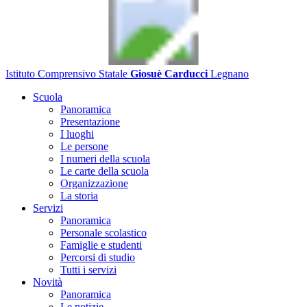
Istituto Comprensivo Statale
Giosuè Carducci
Legnano
Scuola
Panoramica
Presentazione
I luoghi
Le persone
I numeri della scuola
Le carte della scuola
Organizzazione
La storia
Servizi
Panoramica
Personale scolastico
Famiglie e studenti
Percorsi di studio
Tutti i servizi
Novità
Panoramica
Le notizie