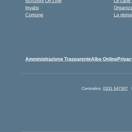
Iscrizioni On Line
Le carte
Invalsi
Organiz
Comune
La storia
Amministrazione Trasparente
Albo Online
Privac
Centralino:
0331 547307