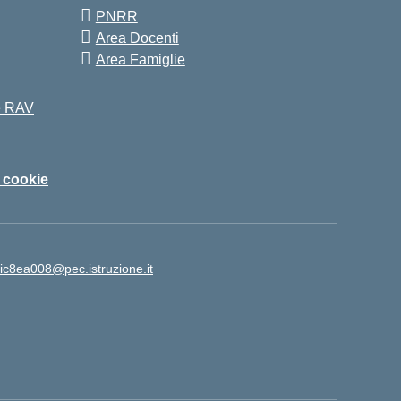
PNRR
Area Docenti
Area Famiglie
 e RAV
i cookie
ic8ea008@pec.istruzione.it