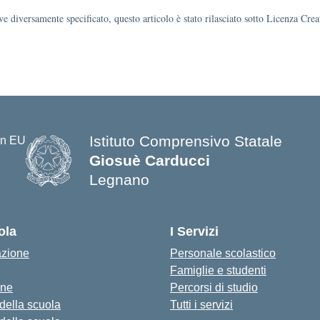
e diversamente specificato, questo articolo è stato rilasciato sotto Licenza Cr
Istituto Comprensivo Statale
Giosuè Carducci
Legnano
ola
I Servizi
azione
Personale scolastico
Famiglie e studenti
one
Percorsi di studio
 della scuola
Tutti i servizi