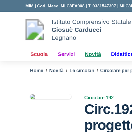
Vai ai contenuti
Vai al menu di navigazione
Vai al footer
MIM |
Cod. Mecc. MIIC8EA008 | T. 0331547307 |
MIIC8
Istituto Comprensivo Statale
Giosuè Carducci
Legnano
Scuola
Servizi
Novità
Didattic
Home
Novità
Le circolari
Circolare per 
Circolare 192
Circ.19
proget