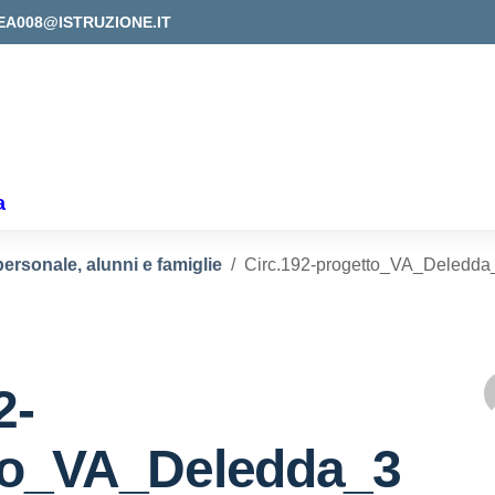
EA008@ISTRUZIONE.IT
a
personale, alunni e famiglie
Circ.192-progetto_VA_Deledda
2-
to_VA_Deledda_3