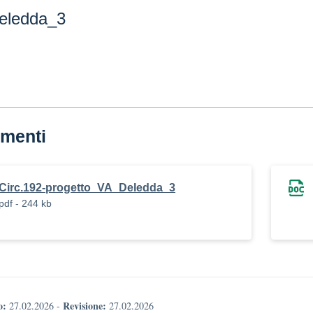
eledda_3
menti
Circ.192-progetto_VA_Deledda_3
pdf - 244 kb
o:
Revisione:
27.02.2026
-
27.02.2026