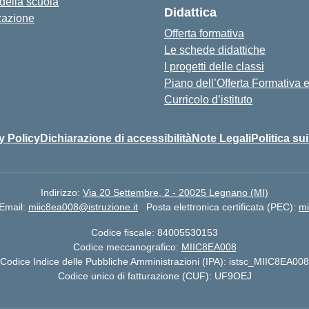
 della scuola
Didattica
zazione
Offerta formativa
Le schede didattiche
I progetti delle classi
Piano dell’Offerta Formativa
Curricolo d’istituto
y Policy
Dichiarazione di accessibilità
Note Legali
Politica su
Indirizzo:
Via 20 Settembre, 2 - 20025 Legnano (MI)
Email:
miic8ea008@istruzione.it
Posta elettronica certificata (PEC):
mi
Codice fiscale: 84005530153
Codice meccanografico:
MIIC8EA008
Codice Indice delle Pubbliche Amministrazioni (IPA): istsc_MIIC8EA008
Codice unico di fatturazione (CUF): UF9OEJ