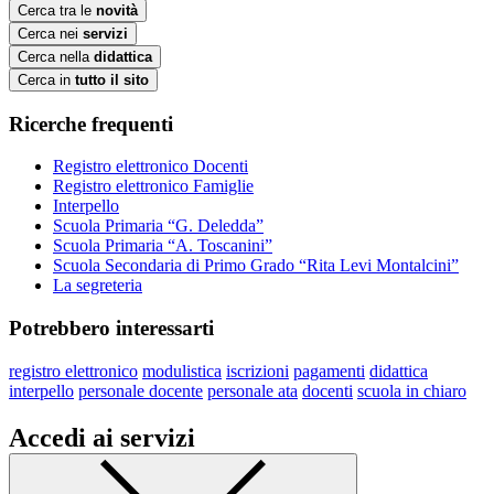
Cerca tra le
novità
Cerca nei
servizi
Cerca nella
didattica
Cerca in
tutto il sito
Ricerche frequenti
Registro elettronico Docenti
Registro elettronico Famiglie
Interpello
Scuola Primaria “G. Deledda”
Scuola Primaria “A. Toscanini”
Scuola Secondaria di Primo Grado “Rita Levi Montalcini”
La segreteria
Potrebbero interessarti
registro elettronico
modulistica
iscrizioni
pagamenti
didattica
interpello
personale docente
personale ata
docenti
scuola in chiaro
Accedi ai servizi