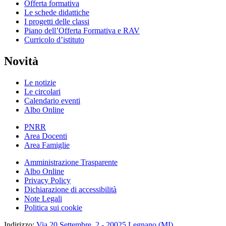
Offerta formativa
Le schede didattiche
I progetti delle classi
Piano dell’Offerta Formativa e RAV
Curricolo d’istituto
Novità
Le notizie
Le circolari
Calendario eventi
Albo Online
PNRR
Area Docenti
Area Famiglie
Amministrazione Trasparente
Albo Online
Privacy Policy
Dichiarazione di accessibilità
Note Legali
Politica sui cookie
Indirizzo:
Via 20 Settembre, 2 - 20025 Legnano (MI)