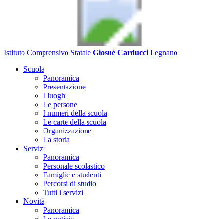
Istituto Comprensivo Statale
Giosuè Carducci
Legnano
Scuola
Panoramica
Presentazione
I luoghi
Le persone
I numeri della scuola
Le carte della scuola
Organizzazione
La storia
Servizi
Panoramica
Personale scolastico
Famiglie e studenti
Percorsi di studio
Tutti i servizi
Novità
Panoramica
Le notizie