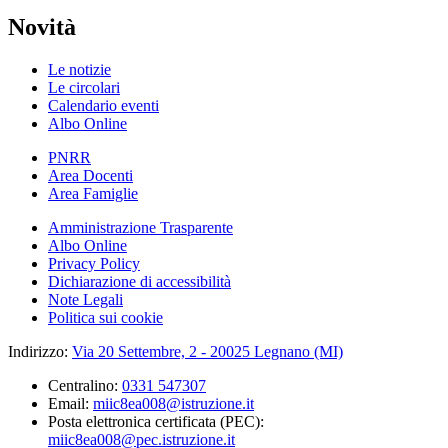
Novità
Le notizie
Le circolari
Calendario eventi
Albo Online
PNRR
Area Docenti
Area Famiglie
Amministrazione Trasparente
Albo Online
Privacy Policy
Dichiarazione di accessibilità
Note Legali
Politica sui cookie
Indirizzo:
Via 20 Settembre, 2 - 20025 Legnano (MI)
Centralino:
0331 547307
Email:
miic8ea008@istruzione.it
Posta elettronica certificata (PEC):
miic8ea008@pec.istruzione.it