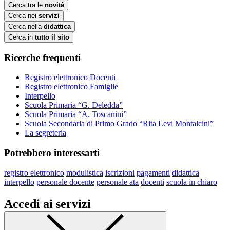
Cerca tra le
novità
Cerca nei
servizi
Cerca nella
didattica
Cerca in
tutto il sito
Ricerche frequenti
Registro elettronico Docenti
Registro elettronico Famiglie
Interpello
Scuola Primaria “G. Deledda”
Scuola Primaria “A. Toscanini”
Scuola Secondaria di Primo Grado “Rita Levi Montalcini”
La segreteria
Potrebbero interessarti
registro elettronico
modulistica
iscrizioni
pagamenti
didattica
interpello
personale docente
personale ata
docenti
scuola in chiaro
Accedi ai servizi