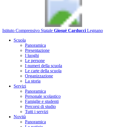
Istituto Comprensivo Statale
Giosuè Carducci
Legnano
Scuola
Panoramica
Presentazione
I luoghi
Le persone
I numeri della scuola
Le carte della scuola
Organizzazione
La storia
Servizi
Panoramica
Personale scolastico
Famiglie e studenti
Percorsi di studio
Tutti i servizi
Novità
Panoramica
Le notizie