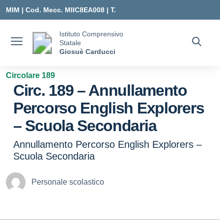
Vai ai contenuti
Vai al menu di navigazione
Vai al footer
MIM |
Cod. Mecc. MIIC8EA008 | T.
0331547307 |
Istituto Comprensivo
Statale
MIIC8EA008@ISTRUZIONE.IT
Giosuè Carducci
Circolare 189
Circ. 189 – Annullamento
Percorso English Explorers
– Scuola Secondaria
Annullamento Percorso English Explorers –
Scuola Secondaria
Personale scolastico