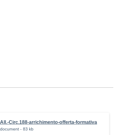
All.-Circ.188-arrichimento-offerta-formativa
document - 83 kb