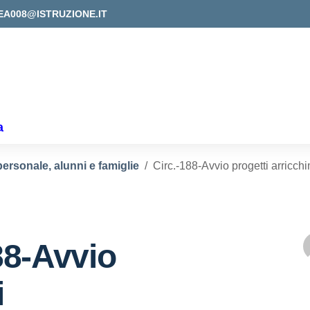
EA008@ISTRUZIONE.IT
a
personale, alunni e famiglie
Circ.-188-Avvio progetti arricc
88-Avvio
i