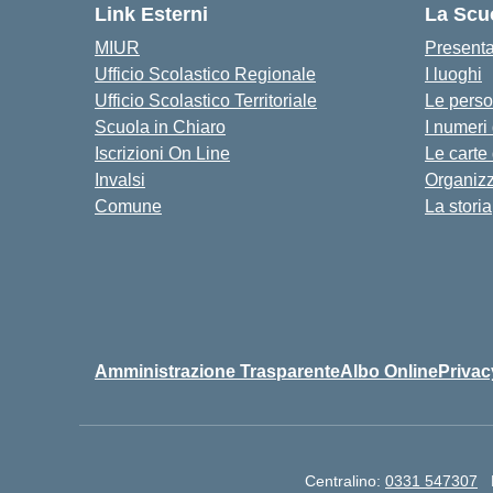
Link Esterni
La Scu
MIUR
Present
Ufficio Scolastico Regionale
I luoghi
Ufficio Scolastico Territoriale
Le pers
Scuola in Chiaro
I numeri
Iscrizioni On Line
Le carte
Invalsi
Organiz
Comune
La storia
Amministrazione Trasparente
Albo Online
Privac
Centralino:
0331 547307