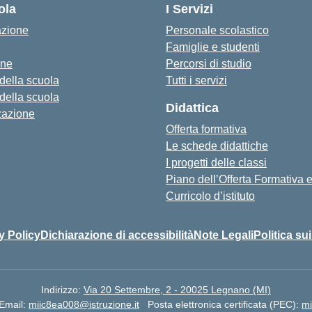
ola
I Servizi
azione
Personale scolastico
Famiglie e studenti
one
Percorsi di studio
 della scuola
Tutti i servizi
 della scuola
Didattica
zazione
Offerta formativa
Le schede didattiche
I progetti delle classi
Piano dell’Offerta Formativa
Curricolo d’istituto
y Policy
Dichiarazione di accessibilità
Note Legali
Politica su
Indirizzo:
Via 20 Settembre, 2 - 20025 Legnano (MI)
Email:
miic8ea008@istruzione.it
Posta elettronica certificata (PEC):
mi