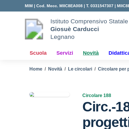
Vai ai contenuti
Vai al menu di navigazione
Vai al footer
MIM |
Cod. Mecc. MIIC8EA008 | T. 0331547307 |
MIIC8
Istituto Comprensivo Statale
Giosuè Carducci
Legnano
Scuola
Servizi
Novità
Didattic
Home
Novità
Le circolari
Circolare per 
Circolare 188
Circ.-1
progett