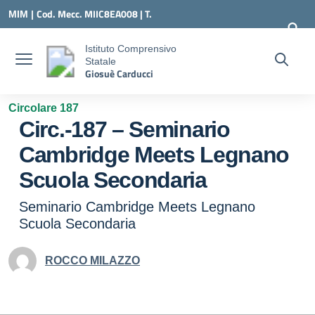
Vai ai contenuti
Vai al menu di navigazione
Vai al footer
Cod. Mecc. MIIC8EA008 | T.
MIM |
0331547307 |
MIIC8EA008@ISTRUZIONE.IT
Istituto Comprensivo
Statale
Giosuè Carducci
Circolare 187
Circ.-187 – Seminario
Cambridge Meets Legnano
Scuola Secondaria
Seminario Cambridge Meets Legnano
Scuola Secondaria
ROCCO MILAZZO