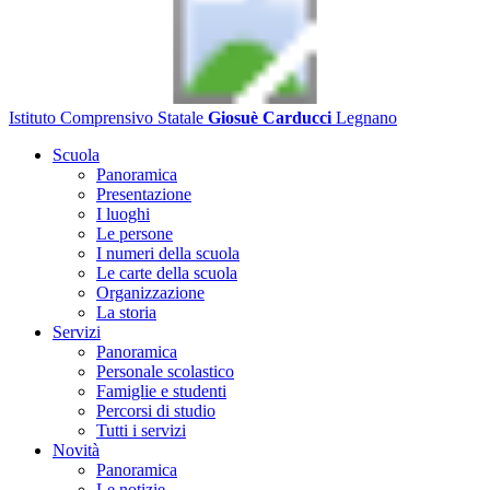
Istituto Comprensivo Statale
Giosuè Carducci
Legnano
Scuola
Panoramica
Presentazione
I luoghi
Le persone
I numeri della scuola
Le carte della scuola
Organizzazione
La storia
Servizi
Panoramica
Personale scolastico
Famiglie e studenti
Percorsi di studio
Tutti i servizi
Novità
Panoramica
Le notizie