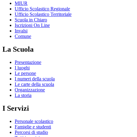
MIUR
Ufficio Scolastico Regionale
Ufficio Scolastico Territoriale
Scuola in Chiaro
Iscrizioni On Line
Invalsi
Comune
La Scuola
Presentazione
I luoghi
Le persone
I numeri della scuola
Le carte della scuola
Organizzazione
La storia
I Servizi
Personale scolastico
Famiglie e studenti
Percorsi di studio