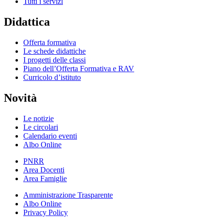
Tutti i servizi
Didattica
Offerta formativa
Le schede didattiche
I progetti delle classi
Piano dell’Offerta Formativa e RAV
Curricolo d’istituto
Novità
Le notizie
Le circolari
Calendario eventi
Albo Online
PNRR
Area Docenti
Area Famiglie
Amministrazione Trasparente
Albo Online
Privacy Policy