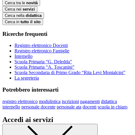
Cerca tra le
novità
Cerca nei
servizi
Cerca nella
didattica
Cerca in
tutto il sito
Ricerche frequenti
Registro elettronico Docenti
Registro elettronico Famiglie
Interpello
Scuola Primaria “G. Deledda”
Scuola Primaria “A. Toscanini”
Scuola Secondaria di Primo Grado “Rita Levi Montalcini”
La segreteria
Potrebbero interessarti
registro elettronico
modulistica
iscrizioni
pagamenti
didattica
interpello
personale docente
personale ata
docenti
scuola in chiaro
Accedi ai servizi