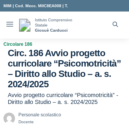
Vai ai contenuti
Vai al menu di navigazione
Vai al footer
MIM |
Cod. Mecc. MIIC8EA008 | T.
0331547307 |
Istituto Comprensivo
Statale
MIIC8EA008@ISTRUZIONE.IT
Giosuè Carducci
Circolare 186
Circ. 186 Avvio progetto
curricolare “Psicomotricità”
– Diritto allo Studio – a. s.
2024/2025
Avvio progetto curricolare “Psicomotricità” -
Diritto allo Studio – a. s. 2024/2025
Personale scolastico
Docente