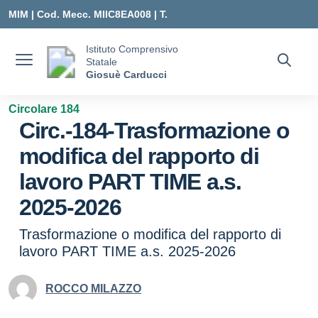
Vai ai contenuti
Vai al menu di navigazione
Vai al footer
MIM |
Cod. Mecc. MIIC8EA008 | T.
0331547307 |
Istituto Comprensivo
Statale
MIIC8EA008@ISTRUZIONE.IT
Giosuè Carducci
Circolare 184
Circ.-184-Trasformazione o
modifica del rapporto di
lavoro PART TIME a.s.
2025-2026
Trasformazione o modifica del rapporto di
lavoro PART TIME a.s. 2025-2026
ROCCO MILAZZO