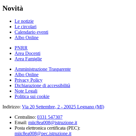
Novità
Le notizie
Le circolari
Calendario eventi
Albo Online
PNRR
Area Docenti
Area Famiglie
Amministrazione Trasparente
Albo Online
Privacy Policy
Dichiarazione di accessibilità
Note Legali
Politica sui cookie
Indirizzo:
Via 20 Settembre, 2 - 20025 Legnano (MI)
Centralino:
0331 547307
Email:
miic8ea008@istruzione.it
Posta elettronica certificata (PEC):
miic8ea008@pec.istruzione.it