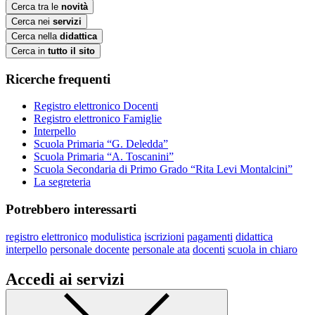
Cerca tra le
novità
Cerca nei
servizi
Cerca nella
didattica
Cerca in
tutto il sito
Ricerche frequenti
Registro elettronico Docenti
Registro elettronico Famiglie
Interpello
Scuola Primaria “G. Deledda”
Scuola Primaria “A. Toscanini”
Scuola Secondaria di Primo Grado “Rita Levi Montalcini”
La segreteria
Potrebbero interessarti
registro elettronico
modulistica
iscrizioni
pagamenti
didattica
interpello
personale docente
personale ata
docenti
scuola in chiaro
Accedi ai servizi