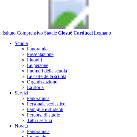
Istituto Comprensivo Statale
Giosuè Carducci
Legnano
Scuola
Panoramica
Presentazione
I luoghi
Le persone
I numeri della scuola
Le carte della scuola
Organizzazione
La storia
Servizi
Panoramica
Personale scolastico
Famiglie e studenti
Percorsi di studio
Tutti i servizi
Novità
Panoramica
Le notizie