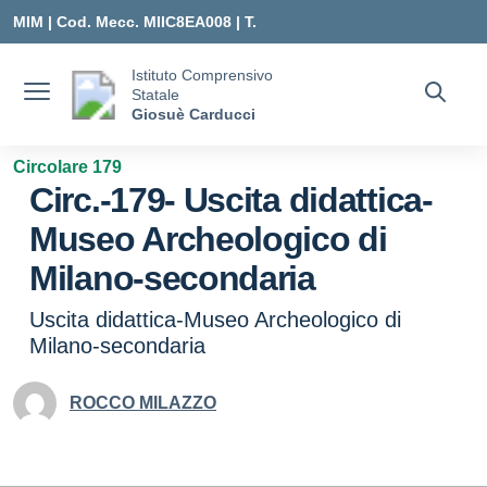
Vai ai contenuti
Vai al menu di navigazione
Vai al footer
MIM |
Cod. Mecc. MIIC8EA008 | T.
0331547307 |
Istituto Comprensivo
Statale
MIIC8EA008@ISTRUZIONE.IT
Giosuè Carducci
Circolare 179
Circ.-179- Uscita didattica-
Museo Archeologico di
Milano-secondaria
Uscita didattica-Museo Archeologico di
Milano-secondaria
ROCCO MILAZZO