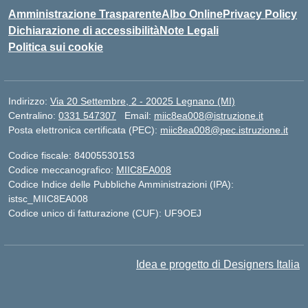
Amministrazione Trasparente
Albo Online
Privacy Policy
Dichiarazione di accessibilità
Note Legali
Politica sui cookie
Indirizzo:
Via 20 Settembre, 2 - 20025 Legnano (MI)
Centralino:
0331 547307
Email:
miic8ea008@istruzione.it
Posta elettronica certificata (PEC):
miic8ea008@pec.istruzione.it
Codice fiscale: 84005530153
Codice meccanografico:
MIIC8EA008
Codice Indice delle Pubbliche Amministrazioni (IPA):
istsc_MIIC8EA008
Codice unico di fatturazione (CUF): UF9OEJ
Idea e progetto di Designers Italia