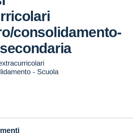
i
rricolari
ro/consolidamento-
 secondaria
xtracurricolari
lidamento - Scuola
menti