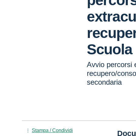
percors
extracu
recupe
Scuola
Avvio percorsi e
recupero/conso
secondaria
Stampa / Condividi
Docu