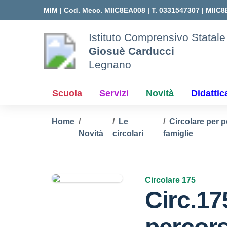
Vai ai contenuti
Vai al menu di navigazione
Vai al footer
MIM |
Cod. Mecc. MIIC8EA008 | T. 0331547307 |
MIIC8
Istituto Comprensivo Statale
Giosuè Carducci
Legnano
Scuola
Servizi
Novità
Didattic
Home
Le
Circolare per p
Novità
circolari
famiglie
Circolare 175
Circ.17