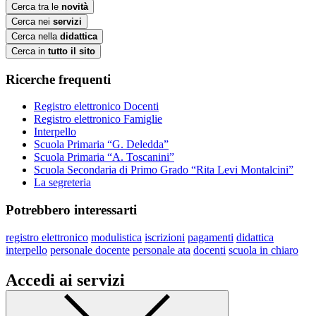
Cerca tra le
novità
Cerca nei
servizi
Cerca nella
didattica
Cerca in
tutto il sito
Ricerche frequenti
Registro elettronico Docenti
Registro elettronico Famiglie
Interpello
Scuola Primaria “G. Deledda”
Scuola Primaria “A. Toscanini”
Scuola Secondaria di Primo Grado “Rita Levi Montalcini”
La segreteria
Potrebbero interessarti
registro elettronico
modulistica
iscrizioni
pagamenti
didattica
interpello
personale docente
personale ata
docenti
scuola in chiaro
Accedi ai servizi