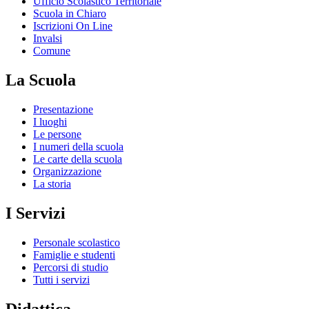
Ufficio Scolastico Territoriale
Scuola in Chiaro
Iscrizioni On Line
Invalsi
Comune
La Scuola
Presentazione
I luoghi
Le persone
I numeri della scuola
Le carte della scuola
Organizzazione
La storia
I Servizi
Personale scolastico
Famiglie e studenti
Percorsi di studio
Tutti i servizi
Didattica