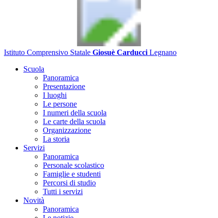
Istituto Comprensivo Statale
Giosuè Carducci
Legnano
Scuola
Panoramica
Presentazione
I luoghi
Le persone
I numeri della scuola
Le carte della scuola
Organizzazione
La storia
Servizi
Panoramica
Personale scolastico
Famiglie e studenti
Percorsi di studio
Tutti i servizi
Novità
Panoramica
Le notizie