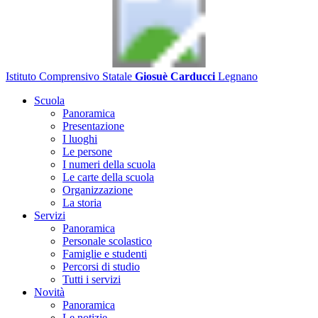
Istituto Comprensivo Statale
Giosuè Carducci
Legnano
Scuola
Panoramica
Presentazione
I luoghi
Le persone
I numeri della scuola
Le carte della scuola
Organizzazione
La storia
Servizi
Panoramica
Personale scolastico
Famiglie e studenti
Percorsi di studio
Tutti i servizi
Novità
Panoramica
Le notizie