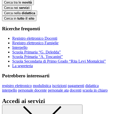
Cerca tra le
novità
Cerca nei
servizi
Cerca nella
didattica
Cerca in
tutto il sito
Ricerche frequenti
Registro elettronico Docenti
Registro elettronico Famiglie
Interpello
Scuola Primaria “G. Deledda”
Scuola Primaria “A. Toscanini”
Scuola Secondaria di Primo Grado “Rita Levi Montalcini”
La segreteria
Potrebbero interessarti
registro elettronico
modulistica
iscrizioni
pagamenti
didattica
interpello
personale docente
personale ata
docenti
scuola in chiaro
Accedi ai servizi