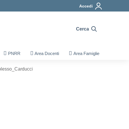
Accedi
Cerca
PNRR
Area Docenti
Area Famiglie
_plesso_Carducci