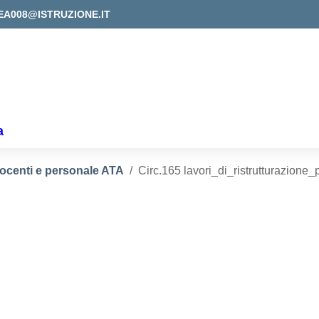
EA008@ISTRUZIONE.IT
a
docenti e personale ATA
Circ.165 lavori_di_ristrutturazione