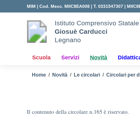
Vai ai contenuti
Vai al menu di navigazione
Vai al footer
MIM |
Cod. Mecc. MIIC8EA008 | T. 0331547307 |
MIIC8
Istituto Comprensivo Statale
Giosuè Carducci
Legnano
Scuola
Servizi
Novità
Didattic
Home
Novità
Le circolari
Circolari per 
Il contenuto della circolare n.165 è riservato.