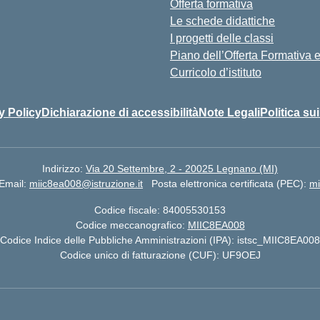
Offerta formativa
Le schede didattiche
I progetti delle classi
Piano dell’Offerta Formativa
Curricolo d’istituto
y Policy
Dichiarazione di accessibilità
Note Legali
Politica su
Indirizzo:
Via 20 Settembre, 2 - 20025 Legnano (MI)
Email:
miic8ea008@istruzione.it
Posta elettronica certificata (PEC):
mi
Codice fiscale: 84005530153
Codice meccanografico:
MIIC8EA008
Codice Indice delle Pubbliche Amministrazioni (IPA): istsc_MIIC8EA008
Codice unico di fatturazione (CUF): UF9OEJ