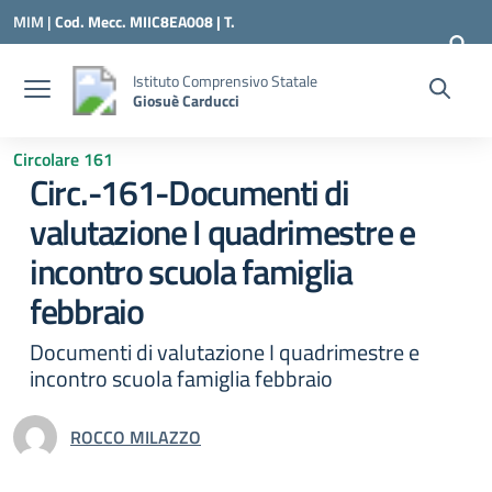
Vai ai contenuti
Vai al menu di navigazione
Vai al footer
MIM |
Cod. Mecc. MIIC8EA008 | T.
0331547307 |
MIIC8EA008@ISTRUZIONE.IT
Istituto Comprensivo Statale
Giosuè Carducci
Circolare 161
Circ.-161-Documenti di
valutazione I quadrimestre e
incontro scuola famiglia
febbraio
Documenti di valutazione I quadrimestre e
incontro scuola famiglia febbraio
ROCCO MILAZZO