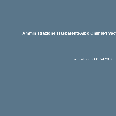
Amministrazione Trasparente
Albo Online
Privac
Centralino:
0331 547307