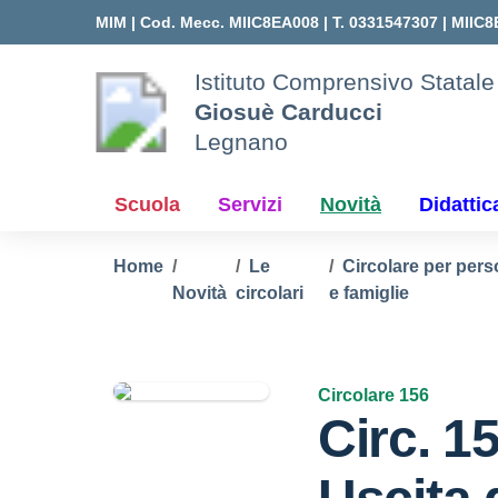
Vai ai contenuti
Vai al menu di navigazione
Vai al footer
MIM |
Cod. Mecc. MIIC8EA008 | T. 0331547307 |
MIIC8
Istituto Comprensivo Statale
Giosuè Carducci
Legnano
Scuola
Servizi
Novità
Didattic
Home
Le
Circolare per pers
Novità
circolari
e famiglie
Circolare 156
Circ. 1