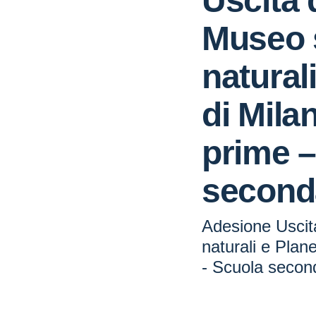
Uscita 
Museo 
natural
di Mila
prime –
second
Adesione Uscit
naturali e Plane
- Scuola secon