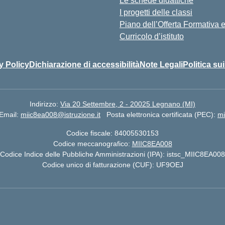
Le schede didattiche
I progetti delle classi
Piano dell’Offerta Formativa
Curricolo d’istituto
y Policy
Dichiarazione di accessibilità
Note Legali
Politica su
Indirizzo:
Via 20 Settembre, 2 - 20025 Legnano (MI)
Email:
miic8ea008@istruzione.it
Posta elettronica certificata (PEC):
mi
Codice fiscale: 84005530153
Codice meccanografico:
MIIC8EA008
Codice Indice delle Pubbliche Amministrazioni (IPA): istsc_MIIC8EA008
Codice unico di fatturazione (CUF): UF9OEJ