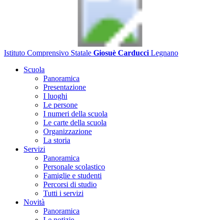
Istituto Comprensivo Statale
Giosuè Carducci
Legnano
Scuola
Panoramica
Presentazione
I luoghi
Le persone
I numeri della scuola
Le carte della scuola
Organizzazione
La storia
Servizi
Panoramica
Personale scolastico
Famiglie e studenti
Percorsi di studio
Tutti i servizi
Novità
Panoramica
Le notizie