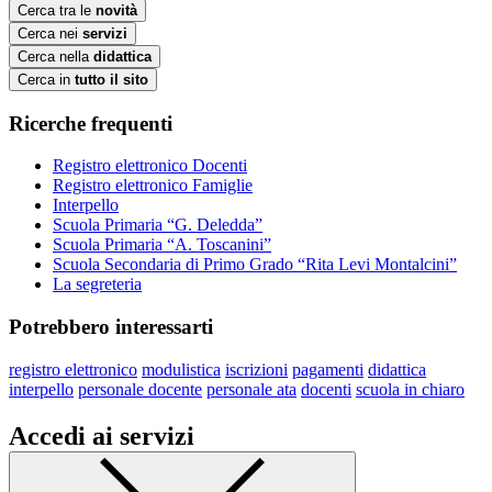
Cerca tra le
novità
Cerca nei
servizi
Cerca nella
didattica
Cerca in
tutto il sito
Ricerche frequenti
Registro elettronico Docenti
Registro elettronico Famiglie
Interpello
Scuola Primaria “G. Deledda”
Scuola Primaria “A. Toscanini”
Scuola Secondaria di Primo Grado “Rita Levi Montalcini”
La segreteria
Potrebbero interessarti
registro elettronico
modulistica
iscrizioni
pagamenti
didattica
interpello
personale docente
personale ata
docenti
scuola in chiaro
Accedi ai servizi