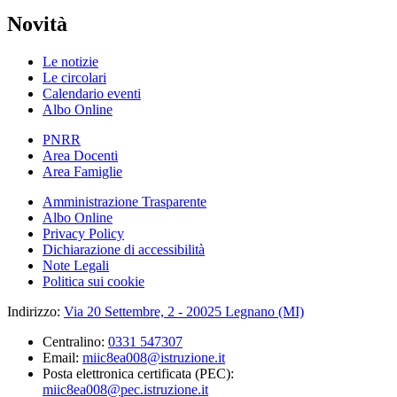
Novità
Le notizie
Le circolari
Calendario eventi
Albo Online
PNRR
Area Docenti
Area Famiglie
Amministrazione Trasparente
Albo Online
Privacy Policy
Dichiarazione di accessibilità
Note Legali
Politica sui cookie
Indirizzo:
Via 20 Settembre, 2 - 20025 Legnano (MI)
Centralino:
0331 547307
Email:
miic8ea008@istruzione.it
Posta elettronica certificata (PEC):
miic8ea008@pec.istruzione.it