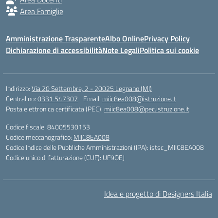
Area Famiglie
Amministrazione Trasparente
Albo Online
Privacy Policy
Dichiarazione di accessibilità
Note Legali
Politica sui cookie
Indirizzo:
Via 20 Settembre, 2 - 20025 Legnano (MI)
Centralino:
0331 547307
Email:
miic8ea008@istruzione.it
Posta elettronica certificata (PEC):
miic8ea008@pec.istruzione.it
Codice fiscale: 84005530153
Codice meccanografico:
MIIC8EA008
Codice Indice delle Pubbliche Amministrazioni (IPA): istsc_MIIC8EA008
Codice unico di fatturazione (CUF): UF9OEJ
Idea e progetto di Designers Italia