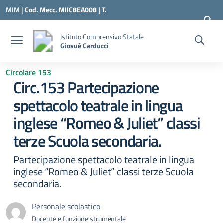
Vai ai contenuti
Vai al menu di navigazione
Vai al footer
MIM |
Cod. Mecc. MIIC8EA008 | T.
0331547307 |
MIIC8EA008@ISTRUZIONE.IT
Istituto Comprensivo Statale
Giosuè Carducci
Circolare 153
Circ.153 Partecipazione
spettacolo teatrale in lingua
inglese “Romeo & Juliet” classi
terze Scuola secondaria.
Partecipazione spettacolo teatrale in lingua
inglese “Romeo & Juliet” classi terze Scuola
secondaria.
Personale scolastico
Docente e funzione strumentale