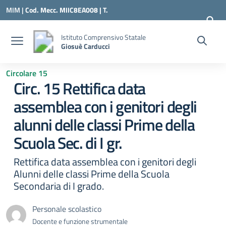
Vai ai contenuti
Vai al menu di navigazione
Vai al footer
MIM |
Cod. Mecc. MIIC8EA008 | T.
0331547307 |
MIIC8EA008@ISTRUZIONE.IT
Istituto Comprensivo Statale
Giosuè Carducci
Circolare 15
Circ. 15 Rettifica data
assemblea con i genitori degli
alunni delle classi Prime della
Scuola Sec. di I gr.
Rettifica data assemblea con i genitori degli
Alunni delle classi Prime della Scuola
Secondaria di I grado.
Personale scolastico
Docente e funzione strumentale