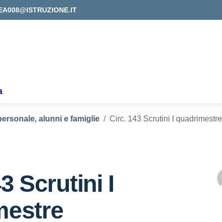
EA008@ISTRUZIONE.IT
a
personale, alunni e famiglie
Circ. 143 Scrutini I quadrimestre
3 Scrutini I
mestre