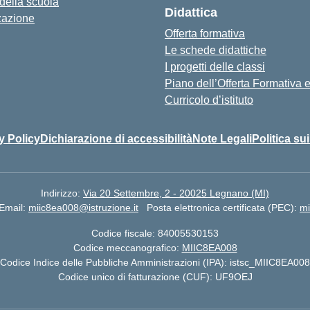
 della scuola
Didattica
zazione
Offerta formativa
Le schede didattiche
I progetti delle classi
Piano dell’Offerta Formativa
Curricolo d’istituto
y Policy
Dichiarazione di accessibilità
Note Legali
Politica su
Indirizzo:
Via 20 Settembre, 2 - 20025 Legnano (MI)
Email:
miic8ea008@istruzione.it
Posta elettronica certificata (PEC):
mi
Codice fiscale: 84005530153
Codice meccanografico:
MIIC8EA008
Codice Indice delle Pubbliche Amministrazioni (IPA): istsc_MIIC8EA008
Codice unico di fatturazione (CUF): UF9OEJ