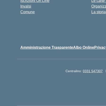
Iscrizioni On Line
Le carte
Invalsi
Organiz
Comune
La storia
Amministrazione Trasparente
Albo Online
Privac
Centralino:
0331 547307