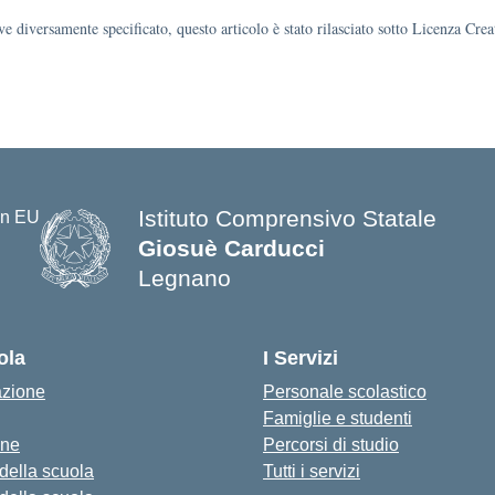
e diversamente specificato, questo articolo è stato rilasciato sotto Licenza Cr
Istituto Comprensivo Statale
Giosuè Carducci
Legnano
ola
I Servizi
azione
Personale scolastico
Famiglie e studenti
one
Percorsi di studio
 della scuola
Tutti i servizi