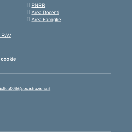
PNRR
Area Docenti
Area Famiglie
 e RAV
i cookie
ic8ea008@pec.istruzione.it