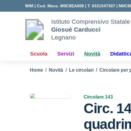
Vai ai contenuti
Vai al menu di navigazione
Vai al footer
MIM |
Cod. Mecc. MIIC8EA008 | T. 0331547307 |
MIIC8
Istituto Comprensivo Statale
Giosuè Carducci
Legnano
Scuola
Servizi
Novità
Didattic
Home
Novità
Le circolari
Circolare per 
Circolare 143
Circ. 14
quadri