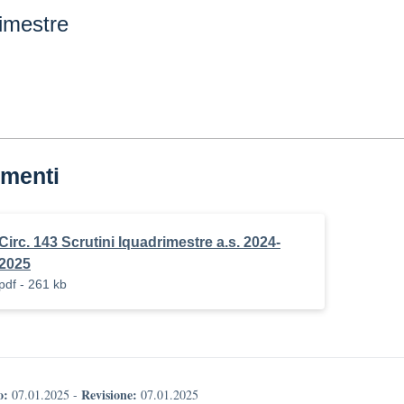
rimestre
menti
Circ. 143 Scrutini Iquadrimestre a.s. 2024-
2025
pdf - 261 kb
o:
Revisione:
07.01.2025
-
07.01.2025