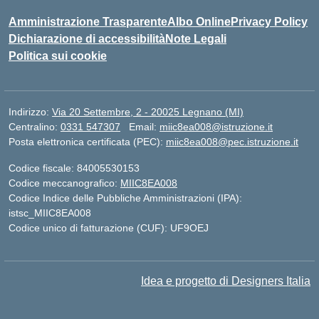
Amministrazione Trasparente
Albo Online
Privacy Policy
Dichiarazione di accessibilità
Note Legali
Politica sui cookie
Indirizzo:
Via 20 Settembre, 2 - 20025 Legnano (MI)
Centralino:
0331 547307
Email:
miic8ea008@istruzione.it
Posta elettronica certificata (PEC):
miic8ea008@pec.istruzione.it
Codice fiscale: 84005530153
Codice meccanografico:
MIIC8EA008
Codice Indice delle Pubbliche Amministrazioni (IPA):
istsc_MIIC8EA008
Codice unico di fatturazione (CUF): UF9OEJ
Idea e progetto di Designers Italia