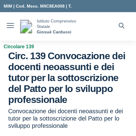
Vai ai contenuti
Vai al menu di navigazione
Vai al footer
MIM |
Cod. Mecc. MIIC8EA008 | T.
0331547307 |
Istituto Comprensivo
Statale
MIIC8EA008@ISTRUZIONE.IT
Giosuè Carducci
Circolare 139
Circ. 139 Convocazione dei
docenti neoassunti e dei
tutor per la sottoscrizione
del Patto per lo sviluppo
professionale
Convocazione dei docenti neoassunti e dei
tutor per la sottoscrizione del Patto per lo
sviluppo professionale