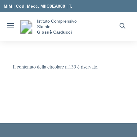
Vai ai contenuti
Vai al menu di navigazione
Vai al footer
MIM |
Cod. Mecc. MIIC8EA008 | T.
0331547307 |
Istituto Comprensivo
Statale
MIIC8EA008@ISTRUZIONE.IT
Giosuè Carducci
Il contenuto della circolare n.139 è riservato.