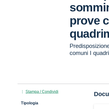
sommin
prove c
quadri
Predisposizion
comuni I quadr
Stampa / Condividi
Docu
Tipologia