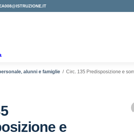
EA008@ISTRUZIONE.IT
a
personale, alunni e famiglie
Circ. 135 Predisposizione e so
35
osizione e