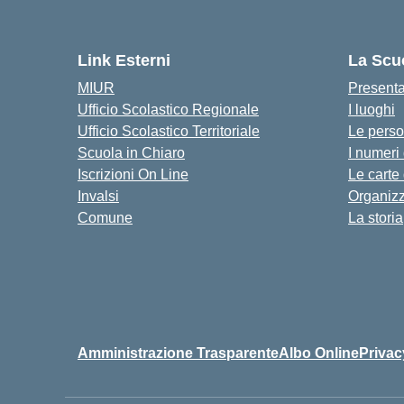
Link Esterni
La Scu
MIUR
Present
Ufficio Scolastico Regionale
I luoghi
Ufficio Scolastico Territoriale
Le pers
Scuola in Chiaro
I numeri
Iscrizioni On Line
Le carte
Invalsi
Organiz
Comune
La storia
Amministrazione Trasparente
Albo Online
Privac