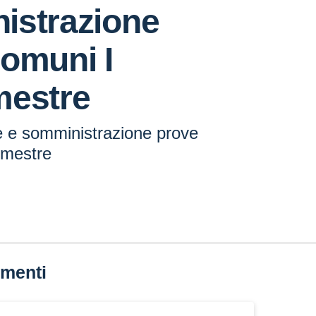
istrazione
omuni I
mestre
e e somministrazione prove
imestre
menti