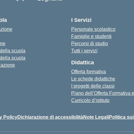
ola
I Servizi
azione
Personale scolastico
Famiglie e studenti
one
Percorsi di studio
 della scuola
Tutti i servizi
 della scuola
Didattica
zazione
Offerta formativa
Le schede didattiche
I progetti delle classi
Piano dell’Offerta Formativa
Curricolo d’istituto
y Policy
Dichiarazione di accessibilità
Note Legali
Politica su