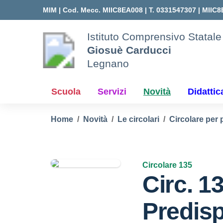
Vai ai contenuti
Vai al menu di navigazione
Vai al footer
MIM |
Cod. Mecc. MIIC8EA008 | T. 0331547307 |
MIIC8
Istituto Comprensivo Statale
Giosuè Carducci
Legnano
Scuola
Servizi
Novità
Didattic
Home
Novità
Le circolari
Circolare per 
Circolare 135
Circ. 1
Predisp