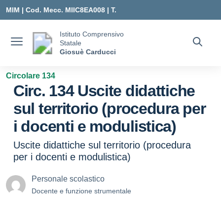
Vai ai contenuti
Vai al menu di navigazione
Vai al footer
MIM |
Cod. Mecc. MIIC8EA008 | T.
0331547307 |
Istituto Comprensivo
Statale
MIIC8EA008@ISTRUZIONE.IT
Giosuè Carducci
Circolare 134
Circ. 134 Uscite didattiche
sul territorio (procedura per
i docenti e modulistica)
Uscite didattiche sul territorio (procedura
per i docenti e modulistica)
Personale scolastico
Docente e funzione strumentale