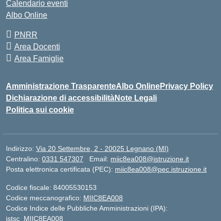
Calendario eventi
Albo Online
PNRR
Area Docenti
Area Famiglie
Amministrazione Trasparente
Albo Online
Privacy Policy
Dichiarazione di accessibilità
Note Legali
Politica sui cookie
Indirizzo:
Via 20 Settembre, 2 - 20025 Legnano (MI)
Centralino:
0331 547307
Email:
miic8ea008@istruzione.it
Posta elettronica certificata (PEC):
miic8ea008@pec.istruzione.it
Codice fiscale: 84005530153
Codice meccanografico:
MIIC8EA008
Codice Indice delle Pubbliche Amministrazioni (IPA):
istsc_MIIC8EA008