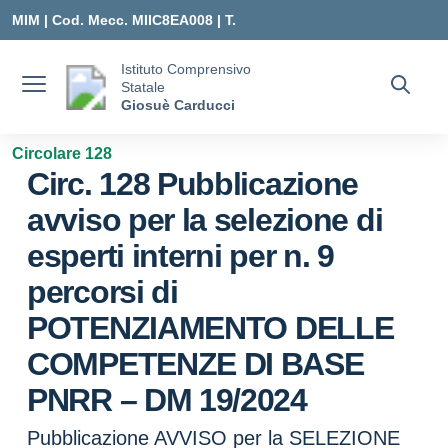
Vai ai contenuti
Vai al menu di navigazione
Vai al footer
MIM |
Cod. Mecc. MIIC8EA008 | T.
0331547307 |
Istituto Comprensivo
Statale
MIIC8EA008@ISTRUZIONE.IT
Giosuè Carducci
Circolare 128
Circ. 128 Pubblicazione
avviso per la selezione di
esperti interni per n. 9
percorsi di
POTENZIAMENTO DELLE
COMPETENZE DI BASE
PNRR – DM 19/2024
Pubblicazione AVVISO per la SELEZIONE