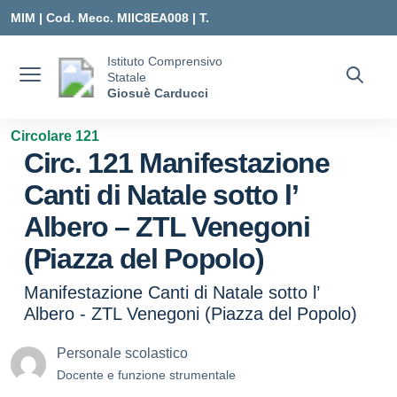
Vai ai contenuti
Vai al menu di navigazione
Vai al footer
MIM |
Cod. Mecc. MIIC8EA008 | T.
0331547307 |
Istituto Comprensivo
Statale
MIIC8EA008@ISTRUZIONE.IT
Giosuè Carducci
Circolare 121
Circ. 121 Manifestazione
Canti di Natale sotto l’
Albero – ZTL Venegoni
(Piazza del Popolo)
Manifestazione Canti di Natale sotto l’
Albero - ZTL Venegoni (Piazza del Popolo)
Personale scolastico
Docente e funzione strumentale