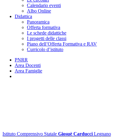
Calendario eventi
Albo Online
Didattica
Panoramica
Offerta formativa
Le schede didattiche
I progetti delle classi
Piano dell’Offerta Formativa e RAV
Curricolo d’istituto
PNRR
Area Docenti
Area Famiglie
Istituto Comprensivo Statale
Giosuè Carducci
Legnano