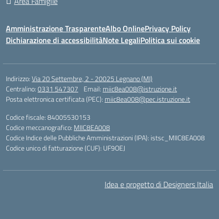
Area Famiglie
Amministrazione Trasparente
Albo Online
Privacy Policy
Dichiarazione di accessibilità
Note Legali
Politica sui cookie
Indirizzo:
Via 20 Settembre, 2 - 20025 Legnano (MI)
Centralino:
0331 547307
Email:
miic8ea008@istruzione.it
Posta elettronica certificata (PEC):
miic8ea008@pec.istruzione.it
Codice fiscale: 84005530153
Codice meccanografico:
MIIC8EA008
Codice Indice delle Pubbliche Amministrazioni (IPA): istsc_MIIC8EA008
Codice unico di fatturazione (CUF): UF9OEJ
Idea e progetto di Designers Italia