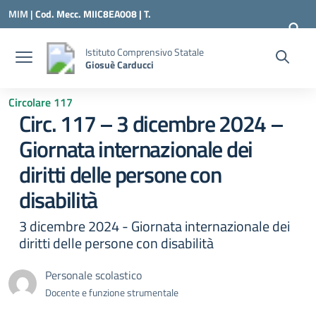
Vai ai contenuti
Vai al menu di navigazione
Vai al footer
MIM |
Cod. Mecc. MIIC8EA008 | T.
0331547307 |
MIIC8EA008@ISTRUZIONE.IT
Istituto Comprensivo Statale
Giosuè Carducci
Circolare 117
Circ. 117 – 3 dicembre 2024 –
Giornata internazionale dei
diritti delle persone con
disabilità
3 dicembre 2024 - Giornata internazionale dei
diritti delle persone con disabilità
Personale scolastico
Docente e funzione strumentale